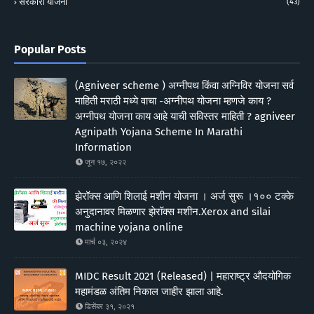
सरकारी योजना
(43)
Popular Posts
(Agniveer scheme ) अग्नीपथ किंवा अग्निविर योजना सर्व
माहिती मराठी मध्ये वाचा -अग्नीपथ योजना म्हणजे काय ?
अग्नीपथ योजना काय आहे याची सविस्तर माहिती ? agniveer
Agnipath Yojana Scheme In Marathi
Information
जून १७, २०२२
झेरॉक्स आणि शिलाई मशीन योजना । अर्ज सुरू ।१०० टक्के
अनुदानावर मिळणार झेरॉक्स मशीन.Xerox and silai
machine yojana online
मार्च ०३, २०२४
MIDC Result 2021 (Released) | महाराष्ट्र औदयोगिक
महामंडळ अंतिम निकाल जाहीर झाला आहे.
डिसेंबर ३१, २०२१