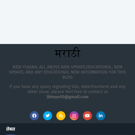
NEW YOJANA, ALL ABOVE NEW UPDATE,EDUCATIONAL, NEW
UPDATE, AND ANY EDUCATIONAL NEW INFORMATION FOR THIS
BLOG
If you have any query regrading Site, Advertisement and any
other issue, please feel free to contact at
lbhoye00@gmail.com
लेबल