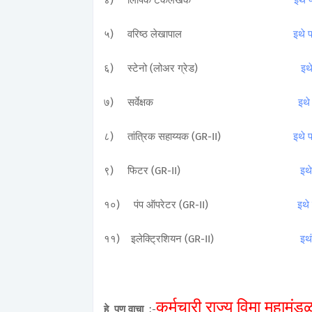
४) लिपिक टंकलेखक
इथे 
५)
वरिष्ठ लेखापाल
इथे 
६)
स्टेनो (लोअर ग्रेड)
इथ
७) सर्वेक्षक
इथे
८) तांत्रिक सहाय्यक (GR-II)
इथे 
९)
फिटर (GR-II)
इथ
१०)
पंप ऑपरेटर (GR-II)
इथे
११) इलेक्ट्रिशियन (GR-II)
इथ
कर्मचारी राज्य विमा महाम
हे पण वाचा
:-