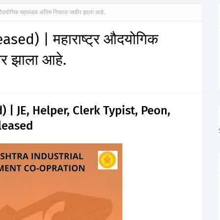
दयोगिक महामंडळ अंतिम निकाल जाहीर झाला आहे.
sed) | महाराष्ट्र औदयोगिक
र झाला आहे.
| JE, Helper, Clerk Typist, Peon,
eleased