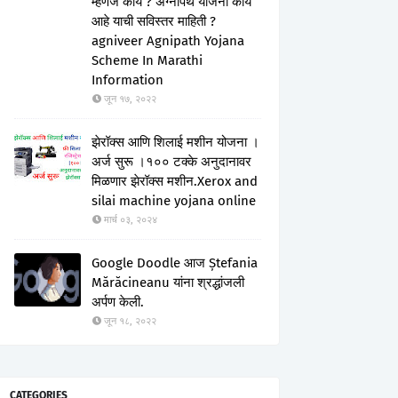
म्हणजे काय ? अग्नीपथ योजना काय
आहे याची सविस्तर माहिती ?
agniveer Agnipath Yojana
Scheme In Marathi
Information
जून १७, २०२२
झेरॉक्स आणि शिलाई मशीन योजना ।
अर्ज सुरू ।१०० टक्के अनुदानावर
मिळणार झेरॉक्स मशीन.Xerox and
silai machine yojana online
मार्च ०३, २०२४
Google Doodle आज Ștefania
Mărăcineanu यांना श्रद्धांजली
अर्पण केली.
जून १८, २०२२
CATEGORIES