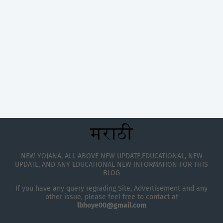
NEW YOJANA, ALL ABOVE NEW UPDATE,EDUCATIONAL, NEW
UPDATE, AND ANY EDUCATIONAL NEW INFORMATION FOR THIS
BLOG
If you have any query regrading Site, Advertisement and any
other issue, please feel free to contact at
lbhoye00@gmail.com