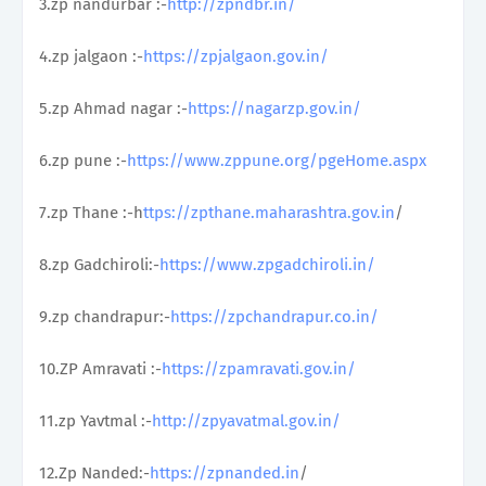
3.zp nandurbar :-
http://zpndbr.in/
4.zp jalgaon :-
https://zpjalgaon.gov.in/
5.zp Ahmad nagar :-
https://nagarzp.gov.in/
6.zp pune :-
https://www.zppune.org/pgeHome.aspx
7.zp Thane :-h
ttps://zpthane.maharashtra.gov.in
/
8.zp Gadchiroli:-
https://www.zpgadchiroli.in/
9.zp chandrapur:-
https://zpchandrapur.co.in/
10.ZP Amravati :-
https://zpamravati.gov.in/
11.zp Yavtmal :-
http://zpyavatmal.gov.in/
12.Zp Nanded:-
https://zpnanded.in
/