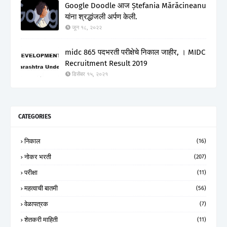
Google Doodle आज Ștefania Mărăcineanu
यांना श्रद्धांजली अर्पण केली.
जून १८, २०२२
midc 865 पदभरती परीक्षेचे निकाल जाहीर, । MIDC
Recruitment Result 2019
डिसेंबर १५, २०२१
CATEGORIES
निकाल
(16)
नोकर भरती
(207)
परीक्षा
(11)
महत्वाची बातमी
(56)
वेळापत्रक
(7)
शेतकरी माहिती
(11)